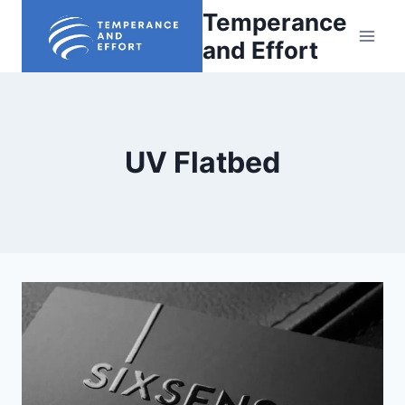
Skip
Temperance
to
and Effort
content
UV Flatbed