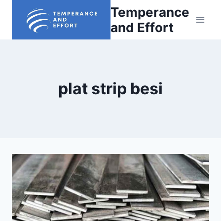
Skip
Temperance
to
and Effort
content
plat strip besi