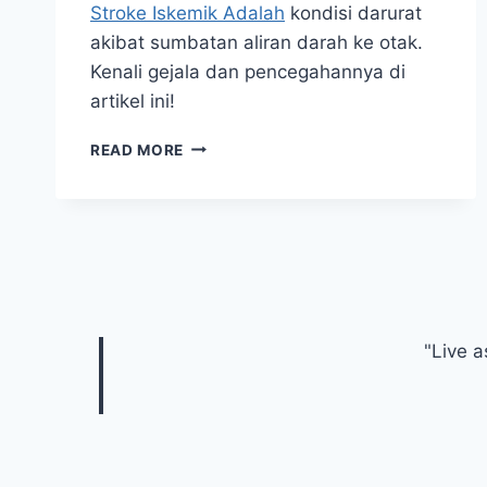
Stroke Iskemik Adalah
kondisi darurat
akibat sumbatan aliran darah ke otak.
Kenali gejala dan pencegahannya di
artikel ini!
STROKE
READ MORE
ISKEMIK
ADALAH
PENYUMBATAN
DI
OTAK
YANG
MENGAKIBATKAN
KEMATIAN
"Live a